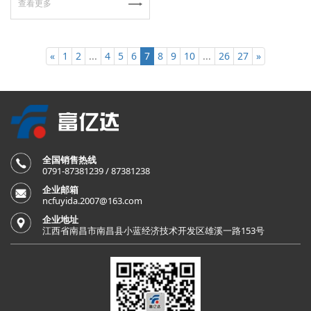
查看更多
«
1
2
...
4
5
6
7
8
9
10
...
26
27
»
全国销售热线
0791-87381239 / 87381238
企业邮箱
ncfuyida.2007@163.com
企业地址
江西省南昌市南昌县小蓝经济技术开发区雄溪一路153号