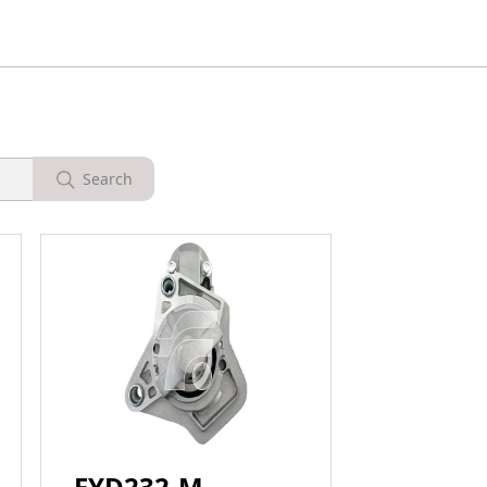
Search
FYD232-M