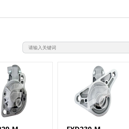
229-M
FYD230-M