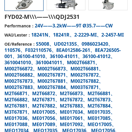
FYD02-M\\\——\\\QDJ2531
24V——3.2kW——9T Ø35.7——CW
Performance：
18241N、18241R、2-2229-MI、2-2457-MI
WAI/Lester：
S5008、UD02135S、0986023420、
OE/Reference：
110576、F032110576、8EA012586-261、8EA726505-
001、36100-41010、36100-41011、36100-41012、
3610041010、3610041011、M002T66871、
M002T66872、M002T66873、M002T66881、
M002T66882、M002T67871、M002T67872、
M002T67873、M002T67881、M002T67882、
M002T67883、M002T67884、M003T67871、
M2T66871、M2T66872、M2T66873、M2T66881、
M2T66882、M2T67871、M2T67872、M2T67873、
M2T67881、M2T67882、M2T67883、M2T67884、
M3T67871、ME017005、ME017034、ME017035、
ME017036、ME017056、ME017061、ME017085、
ME017088、ME017089、ME017092、MEO17005、
MEO17034、MEO17035、MEO17036、MEO17056、