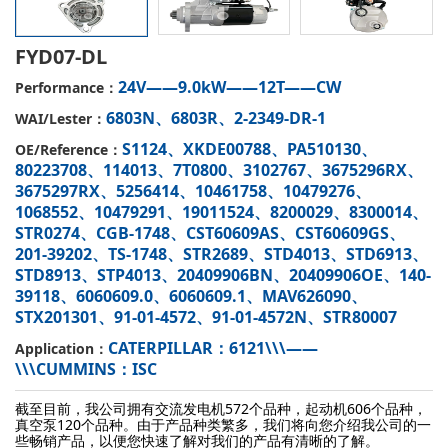
FYD07-DL
24V——9.0kW——12T——CW
Performance：
6803N、6803R、2-2349-DR-1
WAI/Lester：
S1124、XKDE00788、PA510130、
OE/Reference：
80223708、114013、7T0800、3102767、3675296RX、
3675297RX、5256414、10461758、10479276、
1068552、10479291、19011524、8200029、8300014、
STR0274、CGB-1748、CST60609AS、CST60609GS、
201-39202、TS-1748、STR2689、STD4013、STD6913、
STD8913、STP4013、20409906BN、20409906OE、140-
39118、6060609.0、6060609.1、MAV626090、
STX201301、91-01-4572、91-01-4572N、STR80007
CATERPILLAR：6121\\\——
Application：
\\\CUMMINS：ISC
截至目前，我公司拥有交流发电机572个品种，起动机606个品种，
真空泵120个品种。由于产品种类繁多，我们将向您介绍我公司的一
些畅销产品，以便您快速了解对我们的产品有清晰的了解。