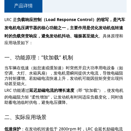
产品详情
LRC 是
负载响应控制（Load Response Control）
的缩写，是汽车
发电机电压调节器的核心功能之一，主要作用是
优化发动机低转速
时的负载突变响应，避免发动机抖动、喘振甚至熄火
。具体原理和
应用场景如下：
一、功能原理：“软加载” 机制
当车辆在低速（如怠速或缓加速）时突然开启大功率用电设备（如
空调、大灯、水箱风扇），发电机需瞬间提供大电流，导致电磁阻
力转矩骤增。若励磁电流快速上升，发动机可能因扭矩突变出现抖
动甚至熄火。
LRC 功能通过
延迟励磁电流的增长速度
（即 “软加载”），使发电机
的电磁阻力矩 “柔性增加”，让发动机有时间适应负载变化，同时借
助蓄电池临时供电，避免电压骤降。
二、实际应用场景
低速保护
：在发动机转速低于 2800rpm 时，LRC 会延长励磁电流