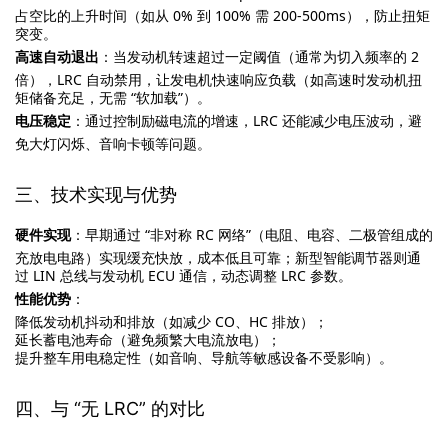
占空比的上升时间（如从 0% 到 100% 需 200-500ms），防止扭矩
突变。
高速自动退出
：当发动机转速超过一定阈值（通常为切入频率的 2
倍），LRC 自动禁用，让发电机快速响应负载（如高速时发动机扭
矩储备充足，无需 “软加载”）。
电压稳定
：通过控制励磁电流的增速，LRC 还能减少电压波动，避
免大灯闪烁、音响卡顿等问题。
三、技术实现与优势
硬件实现
：早期通过 “非对称 RC 网络”（电阻、电容、二极管组成的
充放电电路）实现缓充快放，成本低且可靠；新型智能调节器则通
过 LIN 总线与发动机 ECU 通信，动态调整 LRC 参数。
性能优势
：
降低发动机抖动和排放（如减少 CO、HC 排放）；
延长蓄电池寿命（避免频繁大电流放电）；
提升整车用电稳定性（如音响、导航等敏感设备不受影响）。
四、与 “无 LRC” 的对比